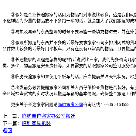
②假如是企业长途搬家的话因为物品相对来说比较多，这是我们就能
不这样因为少量的物品放不下多跑一车的话，就会加大了我们搬运的成
③易损及易碎的东西整理的时候不要忘塞一些填充物进去，并在外包装
④假设所搬运的东西并不多的话最好要求搬家公司安排封闭式的货车
品件数比较多的话最好用平板车，只有在没有非常高的物品，且要搬运
⑤长途搬家的流程是怎样的呢?俗话说货比三家，我们先多咨询几家
类、多少、物品搬运安全责任等，如要需要的话跟搬家公司签订服务合
⑥临朐长途搬家如果使用平板车的话，应当提前关注天气状况，尽量
⑦出发前务必要提醒搬家公司相关人员仔细检查货物是否装好，有没
全区域检查货物的实时状况及搬运车辆的基本情况，确保整个搬运工作
更多关于长途搬家问题请
临朐搬家公司
咨询热线：0536-3163555
上一篇：
临朐单位搬家办公室搬迁
下一篇：
临朐家具拆装
返回